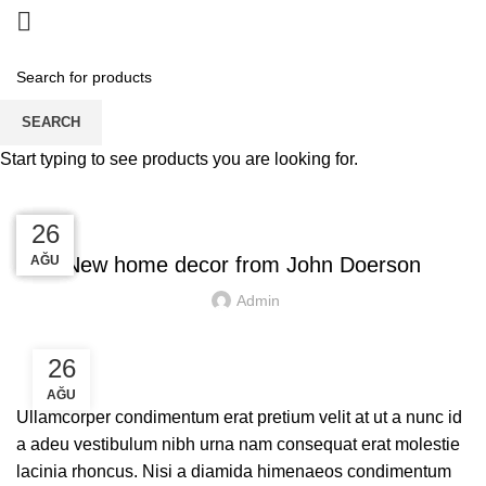
Blog
SEARCH
HOME
DECORATION
Start typing to see products you are looking for.
DECORATION
27
27
26
26
AĞU
AĞU
AĞU
AĞU
New home decor from John Doerson
Admin
26
AĞU
Ullamcorper condimentum erat pretium velit at ut a nunc id
a adeu vestibulum nibh urna nam consequat erat molestie
lacinia rhoncus. Nisi a diamida himenaeos condimentum